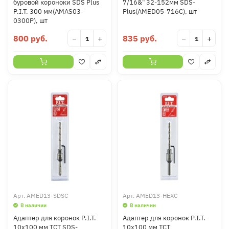
буровой короноки SDS Plus
7/16&" 32-152мм SDS-
P.I.T. 300 мм(AMAS03-
Plus(AMED05-716C), шт
0300P), шт
800 руб.
835 руб.
−
+
−
+
Арт.
AMED13-SDSC
Арт.
AMED13-HEXC
В наличии
В наличии
Адаптер для коронок P.I.T.
Адаптер для коронок P.I.T.
10x100 мм TCT SDS-
10x100 мм TCT