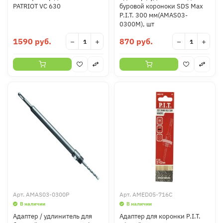
PATRIOT VC 630
буровой короноки SDS Max
P.I.T. 300 мм(AMAS03-
0300M), шт
1590 руб.
870 руб.
−
+
−
+
Арт.
AMAS03-0300P
Арт.
AMED05-716C
В наличии
В наличии
Адаптер / удлинитель для
Адаптер для коронки P.I.T.