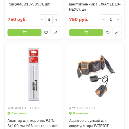
Plus(AMED13-SDSC), шт
шестигранник HEX(AMED13-
HEXC), шт
750 руб.
750 руб.
−
+
−
+
Арт.
AMED13-HEXH
Арт.
180301110
В наличии
В наличии
Адаптер для коронок P.I.T.
Адаптер с сумкой для
8x100 мм HSS шестигранник
аккумулятора PATRIOT