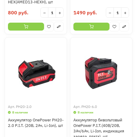
НEX(AMED13-HEXH), шт
800 руб.
1490 руб.
−
+
−
+
Арт.
PH20-2.0
Арт.
PH20-6.0
В наличии
В наличии
Аккумулятор OnePower PH20-
Аккумулятор бивольтовый
2.0 P.I.T. (20В, 2Ач, Li-Ion), шт
OnePower P.I.T.(40В/20В,
3Ач/6Ач, Li-Ion, индикация
заряда, плата), шт