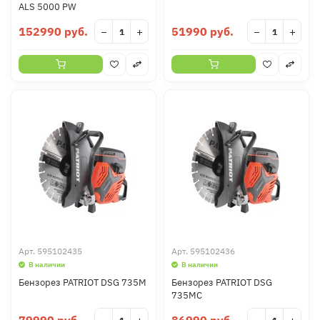
ALS 5000 PW
152990 руб.
51990 руб.
−
+
−
+
Арт.
595102435
Арт.
595102436
В наличии
В наличии
Бензорез PATRIOT DSG 735M
Бензорез PATRIOT DSG
735MC