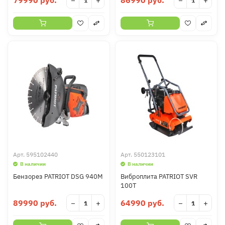
79990 руб.
86990 руб.
−
+
−
+
Арт.
595102440
Арт.
550123101
В наличии
В наличии
Бензорез PATRIOT DSG 940M
Виброплита PATRIOT SVR
100T
89990 руб.
64990 руб.
−
+
−
+