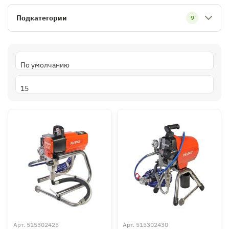
Подкатегории
9
Арт.
515302425
Арт.
515302430