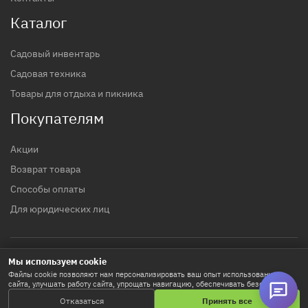
Каталог
Садовый инвентарь
Садовая техника
Товары для отдыха и пикника
Покупателям
Акции
Возврат товара
Способы оплаты
Для юридических лиц
Мы используем cookie
© 2017 - 2026 гг. Строительный магазин INTTOOLS
Файлы cookie позволяют нам персонализировать ваш опыт использования
сайта, улучшать работу сайта, упрощать навигацию, обеспечивать безопасность
Политика конфиденциальности
и используются для маркетинговых активностей. Нажимая «Принять все», вы
Отказаться
Принять все
соглашаетесь на хранение cookie-файлов. Кнопка «Настроить» позволяет