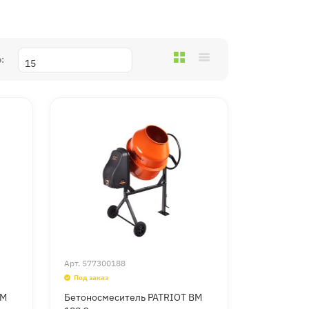
:
Арт.
577300188
Под заказ
BM
Бетоносмеситель PATRIOT BM