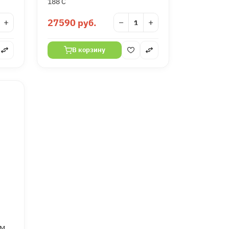
188 C
+
27590 руб.
−
+
В корзину
BM