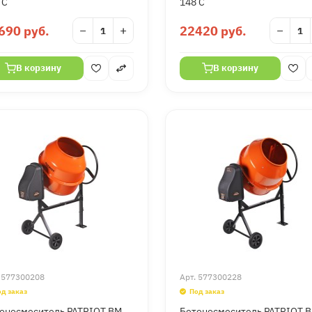
 C
148 C
690 руб.
−
+
22420 руб.
−
В корзину
В корзину
.
577300208
Арт.
577300228
од заказ
Под заказ
оносмеситель PATRIOT BM
Бетоносмеситель PATRIOT 