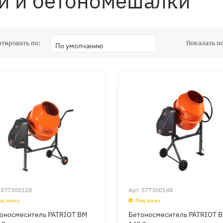
и и бетономешалки
ртировать по:
Показать по
.
577300128
Арт.
577300148
од заказ
Под заказ
оносмеситель PATRIOT BM
Бетоносмеситель PATRIOT 