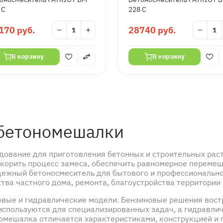
 C
228 C
170 руб.
−
+
28740 руб.
−
В корзину
В корзину
 бетономешалки
ование для приготовления бетонных и строительных раст
корить процесс замеса, обеспечить равномерное перемеш
адежный бетоносмеситель для бытового и профессионально
ва частного дома, ремонта, благоустройства территории
зовые и гидравлические модели. Бензиновые решения вос
 используются для специализированных задач, а гидравл
омешалка отличается характеристиками, конструкцией и 