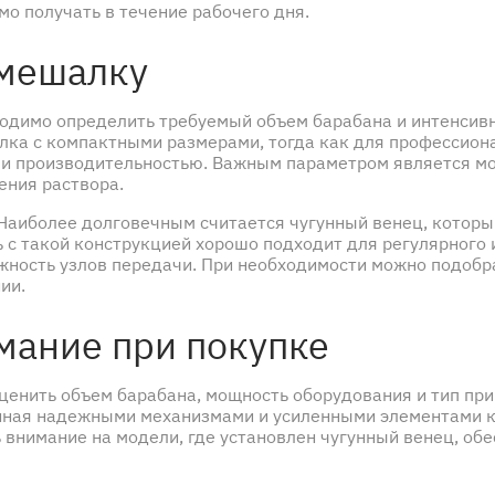
о получать в течение рабочего дня.
омешалку
ходимо определить требуемый объем барабана и интенсив
лка с компактными размерами, тогда как для профессион
 и производительностью. Важным параметром является м
ения раствора.
Наиболее долговечным считается чугунный венец, который
 с такой конструкцией хорошо подходит для регулярного 
ежность узлов передачи. При необходимости можно подоб
ии.
имание при покупке
енить объем барабана, мощность оборудования и тип при
ная надежными механизмами и усиленными элементами ко
ь внимание на модели, где установлен чугунный венец, 