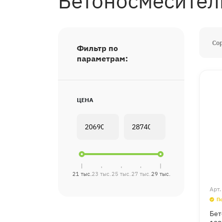
Бетоносмесител
Со
Фильтр по
параметрам:
ЦЕНА
21 тыс.
23 тыс.
25 тыс.
27 тыс.
29 тыс.
Арт
П
Бет