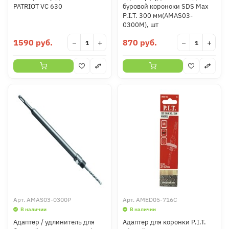
PATRIOT VC 630
буровой короноки SDS Max
P.I.T. 300 мм(AMAS03-
0300M), шт
1590 руб.
870 руб.
−
+
−
+
Арт.
AMAS03-0300P
Арт.
AMED05-716C
В наличии
В наличии
Адаптер / удлинитель для
Адаптер для коронки P.I.T.