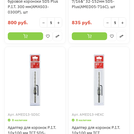
буровой короноки SDS Plus
7/16&" 32-152мм SDS-
P.I.T. 300 мм(AMAS03-
Plus(AMED05-716C), шт
0300P), шт
800 руб.
835 руб.
−
+
−
+
Арт.
AMED13-SDSC
Арт.
AMED13-HEXC
В наличии
В наличии
Адаптер для коронок P.I.T.
Адаптер для коронок P.I.T.
10x100 мм TCT SDS-
10x100 мм TCT