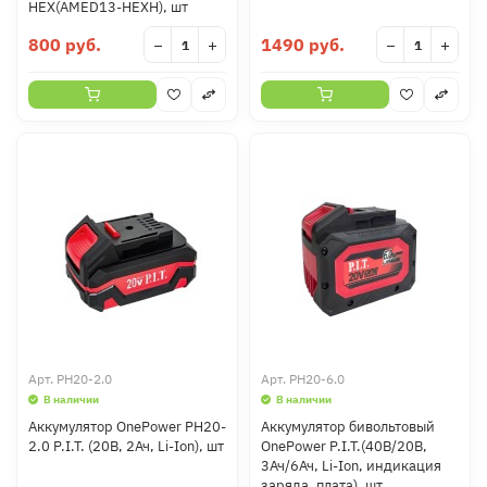
НEX(AMED13-HEXH), шт
800 руб.
1490 руб.
−
+
−
+
Арт.
PH20-2.0
Арт.
PH20-6.0
В наличии
В наличии
Аккумулятор OnePower PH20-
Аккумулятор бивольтовый
2.0 P.I.T. (20В, 2Ач, Li-Ion), шт
OnePower P.I.T.(40В/20В,
3Ач/6Ач, Li-Ion, индикация
заряда, плата), шт