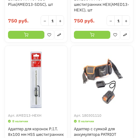
Plus(AMED13-SDSC), шт
шестигранник HEX(AMED13-
HEXC), шт
750 руб.
750 руб.
−
+
−
+
Арт.
AMED13-HEXH
Арт.
180301110
В наличии
В наличии
Адаптер для коронок P.I.T.
Адаптер с сумкой для
8x100 мм HSS шестигранник
аккумулятора PATRIOT