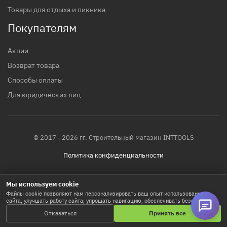
Товары для отдыха и пикника
Покупателям
Акции
Возврат товара
Способы оплаты
Для юридических лиц
© 2017 - 2026 гг. Строительный магазин INTTOOLS
Политика конфиденциальности
Мы используем cookie
Файлы cookie позволяют нам персонализировать ваш опыт использования
сайта, улучшать работу сайта, упрощать навигацию, обеспечивать безопасность
и используются для маркетинговых активностей. Нажимая «Принять все», вы
Отказаться
Принять все
соглашаетесь на хранение cookie-файлов. Кнопка «Настроить» позволяет
выбрать предпочтения. Подробнее в
Политике использования Cookie
.