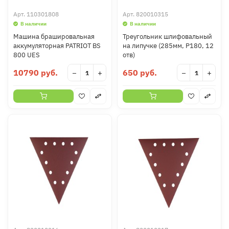
Арт.
110301808
Арт.
820010315
В наличии
В наличии
Машина брашировальная
Треугольник шлифовальный
аккумуляторная PATRIOT BS
на липучке (285мм, Р180, 12
800 UES
отв)
10790 руб.
650 руб.
−
+
−
+