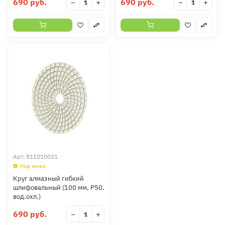
690 руб.
690 руб.
−
+
−
+
Арт.
811010031
Под заказ
Круг алмазный гибкий
шлифовальный (100 мм, P50,
вод.охл.)
690 руб.
−
+