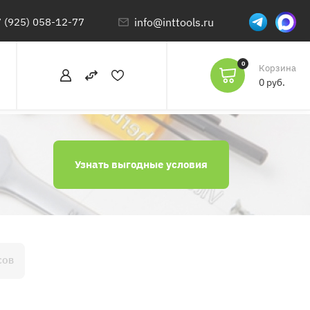
 (925) 058-12-77
info@inttools.ru
0
Корзина
0 руб.
Узнать выгодные условия
СОВ