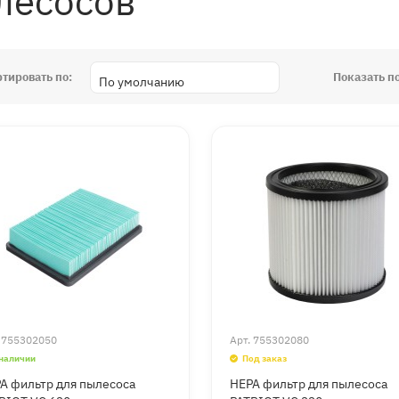
лесосов
ртировать по:
Показать по
.
755302050
Арт.
755302080
 наличии
Под заказ
A фильтр для пылесоса
НEPA фильтр для пылесоса