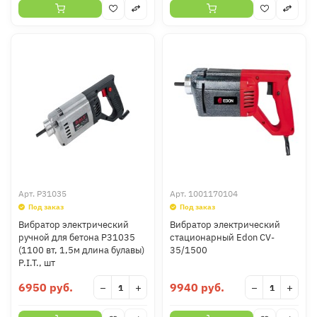
Арт.
P31035
Арт.
1001170104
Под заказ
Под заказ
Вибратор электрический
Вибратор электрический
ручной для бетона P31035
стационарный Edon CV-
(1100 вт, 1,5м длина булавы)
35/1500
P.I.T., шт
6950 руб.
9940 руб.
−
+
−
+