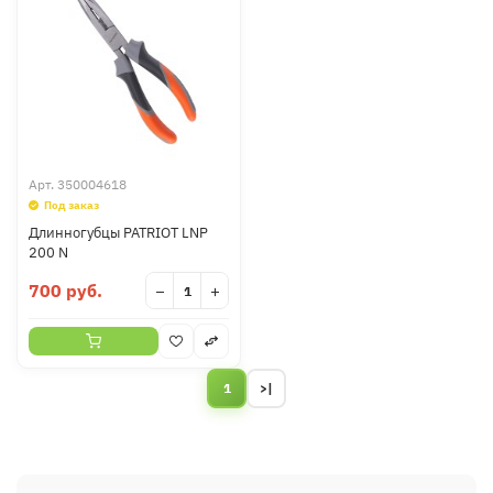
Арт.
350004618
Под заказ
Длинногубцы PATRIOT LNP
200 N
700 руб.
−
+
1
>|