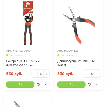
Арт.
HPLR02-0160
Арт.
350004616
Под заказ
Под заказ
Бокорезы P.I.T. 160 мм
Длинногубцы PATRIOT LNP
(HPLR02-0160), шт
160 N
550 руб.
650 руб.
−
+
−
+