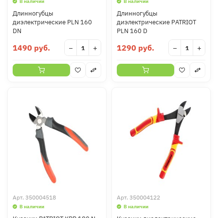
В наличии
В наличии
Длинногубцы
Длинногубцы
диэлектрические PLN 160
диэлектрические РATRIOT
DN
PLN 160 D
1490 руб.
1290 руб.
−
+
−
+
Арт.
350004518
Арт.
350004122
В наличии
В наличии