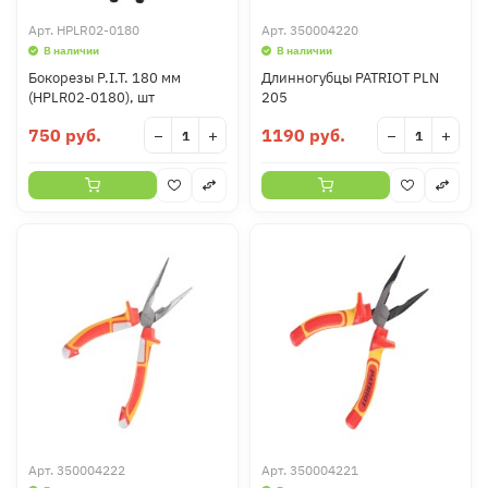
Арт.
HPLR02-0180
Арт.
350004220
В наличии
В наличии
Бокорезы P.I.T. 180 мм
Длинногубцы PATRIOT PLN
(HPLR02-0180), шт
205
750 руб.
1190 руб.
−
+
−
+
Арт.
350004222
Арт.
350004221