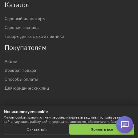
Каталог
Садовый инвентарь
Садовая техника
Товары для отдыха и пикника
Покупателям
Акции
Возврат товара
Способы оплаты
Для юридических лиц
Мы используем cookie
© 2017 - 2026 гг. Строительный магазин INTTOOLS
Файлы cookie позволяют нам персонализировать ваш опыт использования
сайта, улучшать работу сайта, упрощать навигацию, обеспечивать безопасность
Политика конфиденциальности
и используются для маркетинговых активностей. Нажимая «Принять все», вы
Отказаться
Принять все
соглашаетесь на хранение cookie-файлов. Кнопка «Настроить» позволяет
выбрать предпочтения. Подробнее в
Политике использования Cookie
.