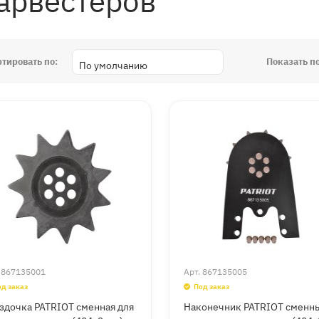
арвестеров
ртировать по:
Показать по
.
867135001
Арт.
867135005
од заказ
Под заказ
здочка PATRIOT сменная для
Наконечник PATRIOT сменн