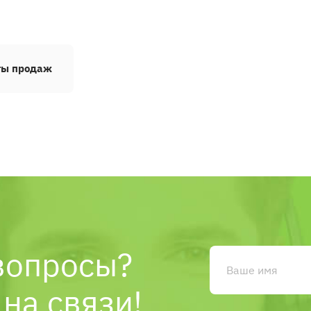
ты продаж
вопросы?
на связи!