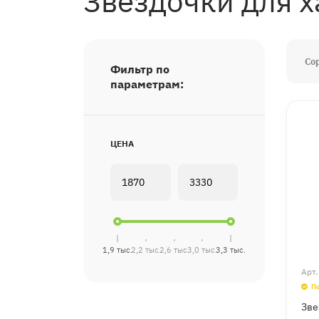
Звёздочки для х
Со
Фильтр по
параметрам:
ЦЕНА
1,9 тыс.
2,2 тыс.
2,6 тыс.
3,0 тыс.
3,3 тыс.
Арт
П
Зве