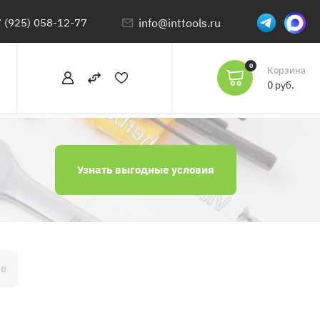
 (925) 058-12-77
info@inttools.ru
0
Корзина
0 руб.
Узнать выгодные условия
ОВ