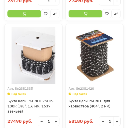
23120 руб.
27490 руб.
−
+
−
+
Арт.
862381335
Арт.
862381420
Под заказ
Под заказ
Бухта цепи PATRIOT 75DP-
Бухта цепи PATRIOT для
100R (3/8", 1.6 мм, 1637
харвестера (404", 2 мм)
звеньев)
27490 руб.
58180 руб.
−
+
−
+