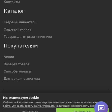
Контакты
Каталог
Садовый инвентарь
Садовая техника
Товары для отдыха и пикника
Покупателям
Акции
Возврат товара
Способы оплаты
Для юридических лиц
Мы используем cookie
© 2017 - 2026 гг. Строительный магазин INTTOOLS
Файлы cookie позволяют нам персонализировать ваш опыт использования
сайта, улучшать работу сайта, упрощать навигацию, обеспечивать безопасность
Политика конфиденциальности
и используются для маркетинговых активностей. Нажимая «Принять все», вы
Отказаться
Принять все