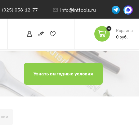
 (925) 058-12-77
info@inttools.ru
0
Корзина
0 руб.
Узнать выгодные условия
УШКИ