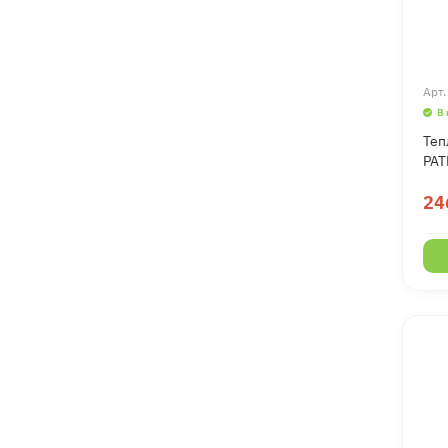
Арт
В
Теп
PAT
24