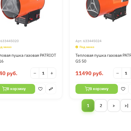
.
633445020
Арт.
633445024
од заказ
Под заказ
ловая пушка газовая PATRIOT
Тепловая пушка газовая PAT
16
GS 50
40 руб.
−
+
11490 руб.
−
В корзину
В корзину
1
2
>
>|