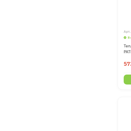
Арт
В
Теп
PAT
57