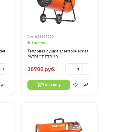
Арт.
633307290
В наличии
кая
Тепловая пушка электрическая
PATRIOT PTR 30
+
38700 руб.
−
+
В корзину