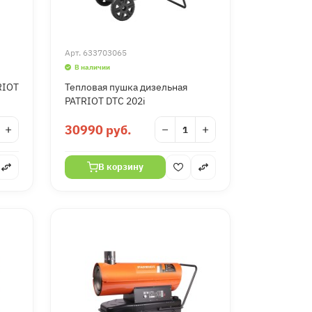
Арт.
633703065
В наличии
RIOT
Тепловая пушка дизельная
PATRIOT DTC 202i
+
30990 руб.
−
+
В корзину