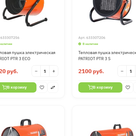
.
633307256
Арт.
633307206
 наличии
В наличии
ловая пушка электрическая
Тепловая пушка электричес
RIOT PTR 3 ECO
PATRIOT PTR 3 S
20 руб.
−
+
2100 руб.
−
В корзину
В корзину