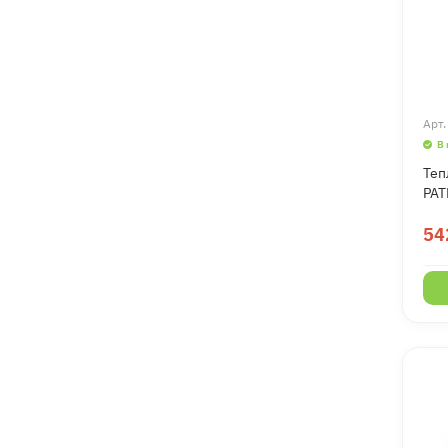
Арт
В
Теп
PAT
54