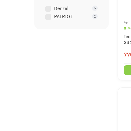
Denzel
5
PATRIOT
2
Арт
В
Теп
GS 
77