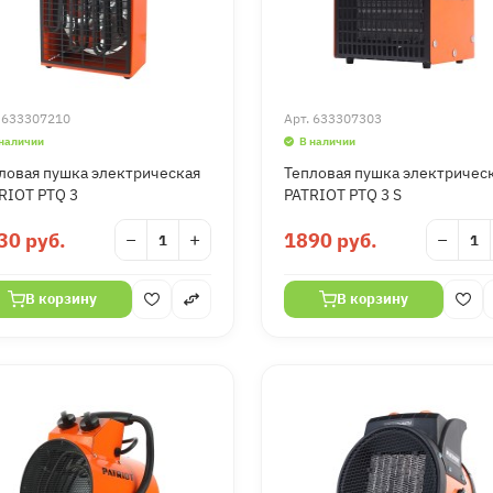
.
633307210
Арт.
633307303
 наличии
В наличии
ловая пушка электрическая
Тепловая пушка электричес
RIOT PTQ 3
PATRIOT PTQ 3 S
30 руб.
−
+
1890 руб.
−
В корзину
В корзину