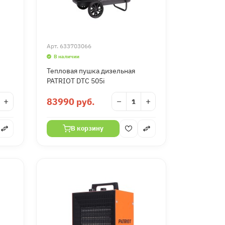
Арт.
633703066
В наличии
Тепловая пушка дизельная
PATRIOT DTС 505i
+
83990 руб.
−
+
В корзину