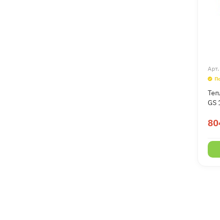
Арт
П
Теп
GS 
80