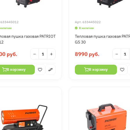
.
633445012
Арт.
633445022
 наличии
В наличии
ловая пушка газовая PATRIOT
Тепловая пушка газовая PAT
12
GS 30
00 руб.
−
+
8990 руб.
−
В корзину
В корзину