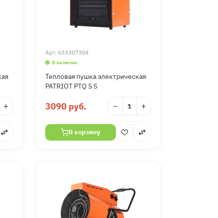
Арт.
633307304
В наличии
кая
Тепловая пушка электрическая
PATRIOT PTQ 5 S
+
3090 руб.
−
+
В корзину