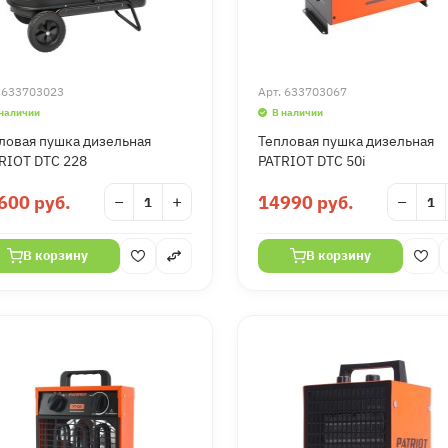
.
633703023
Арт.
633703067
 наличии
В наличии
ловая пушка дизельная
Тепловая пушка дизельная
RIOT DTC 228
PATRIOT DTC 50i
600 руб.
−
+
14990 руб.
−
В корзину
В корзину