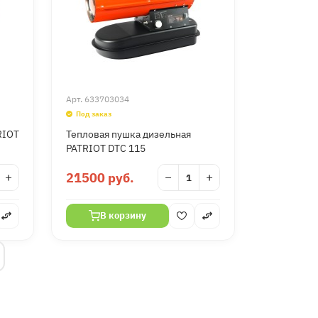
Арт.
633703034
Под заказ
RIOT
Тепловая пушка дизельная
PATRIOT DTC 115
+
21500 руб.
−
+
В корзину