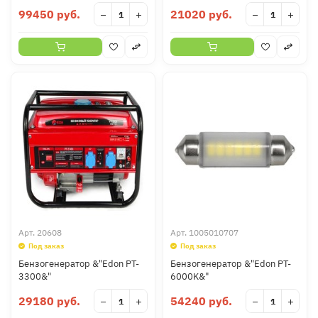
99450 руб.
21020 руб.
−
+
−
+
Арт.
20608
Арт.
1005010707
Под заказ
Под заказ
Бензогенератор &"Edon PT-
Бензогенератор &"Edon PT-
3300&"
6000K&"
29180 руб.
54240 руб.
−
+
−
+