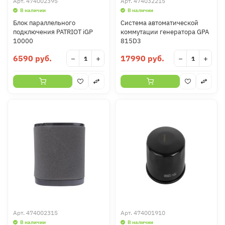
Арт.
474002395
Арт.
474032215
В наличии
В наличии
Блок параллельного
Система автоматической
подключения PATRIOT iGP
коммутации генератора GPA
10000
815D3
6590 руб.
17990 руб.
−
+
−
+
Арт.
474002315
Арт.
474001910
В наличии
В наличии