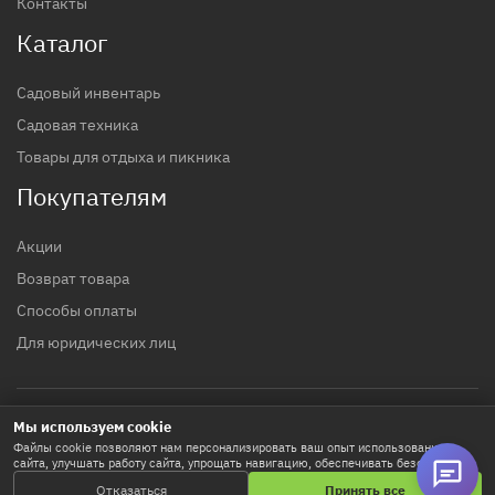
Контакты
Каталог
Садовый инвентарь
Садовая техника
Товары для отдыха и пикника
Покупателям
Акции
Возврат товара
Способы оплаты
Для юридических лиц
Мы используем cookie
© 2017 - 2026 гг. Строительный магазин INTTOOLS
Файлы cookie позволяют нам персонализировать ваш опыт использования
сайта, улучшать работу сайта, упрощать навигацию, обеспечивать безопасность
Политика конфиденциальности
и используются для маркетинговых активностей. Нажимая «Принять все», вы
Отказаться
Принять все
соглашаетесь на хранение cookie-файлов. Кнопка «Настроить» позволяет