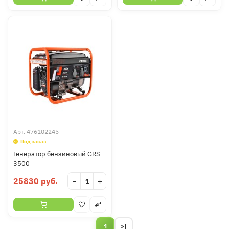
Арт.
476102245
Под заказ
Генератор бензиновый GRS
3500
25830 руб.
−
+
1
>|