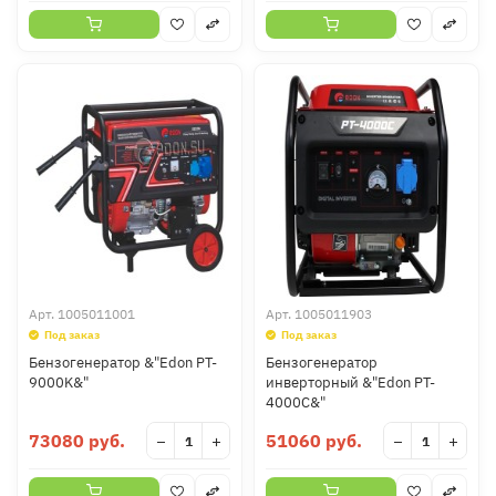
Арт.
1005011001
Арт.
1005011903
Под заказ
Под заказ
Бензогенератор &"Edon PT-
Бензогенератор
9000K&"
инверторный &"Edon PT-
4000C&"
73080 руб.
51060 руб.
−
+
−
+