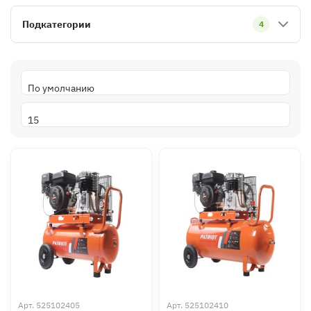
Подкатегории
4
Арт.
525102405
Арт.
525102410