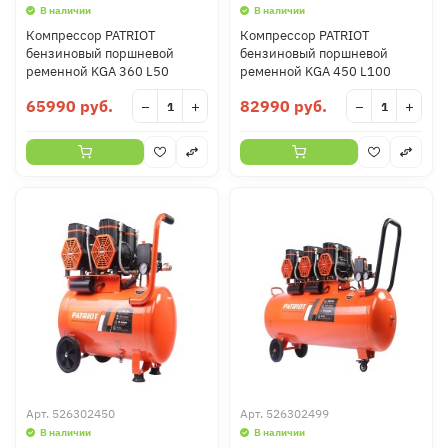
В наличии
В наличии
Компрессор PATRIOT
Компрессор PATRIOT
бензиновый поршневой
бензиновый поршневой
ременной KGA 360 L50
ременной KGA 450 L100
65990 руб.
82990 руб.
−
+
−
+
Арт.
526302450
Арт.
526302499
В наличии
В наличии