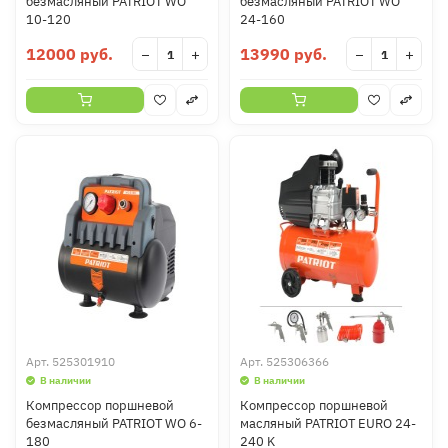
безмасляный PATRIOT WO
безмасляный PATRIOT WO
10-120
24-160
12000 руб.
13990 руб.
−
+
−
+
Арт.
525301910
Арт.
525306366
В наличии
В наличии
Компрессор поршневой
Компрессор поршневой
безмасляный PATRIOT WO 6-
масляный PATRIOT EURO 24-
180
240 K