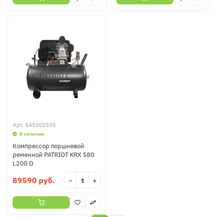
Арт.
545302335
В наличии
Компрессор поршневой
ременной PATRIOT KRX 580
L200 D
89590 руб.
−
+