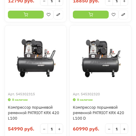
12790 руб.
18850 руб.
−
+
−
+
Арт.
545302315
Арт.
545302320
В наличии
В наличии
Компрессор поршневой
Компрессор поршневой
ременной PATRIOT KRX 420
ременной PATRIOT KRX 420
L100
L100 D
54990 руб.
60990 руб.
−
+
−
+