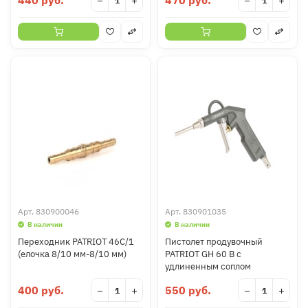
440 руб.
470 руб.
−
+
−
+
Арт.
830900046
Арт.
830901035
В наличии
В наличии
Переходник PATRIOT 46C/1
Пистолет продувочный
(елочка 8/10 мм-8/10 мм)
PATRIOT GH 60 B с
удлиненным соплом
400 руб.
550 руб.
−
+
−
+