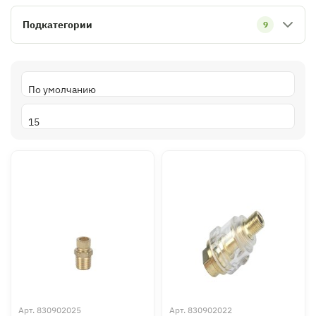
Подкатегории
9
Арт.
830902025
Арт.
830902022