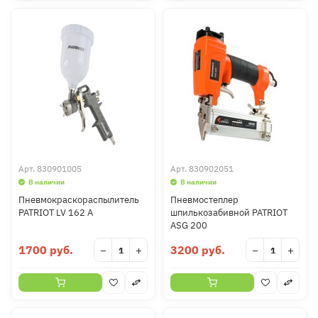
Арт.
830901005
Арт.
830902051
В наличии
В наличии
Пневмокраскораспылитель
Пневмостеплер
PATRIOT LV 162 А
шпилькозабивной PATRIOT
ASG 200
1700 руб.
3200 руб.
−
+
−
+