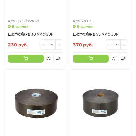
Арт.
ЦБ-00069691
Арт.
520035
В наличии
В наличии
Дихтусбанд 30 мм х 30м
Дихтусбанд 50 мм х 30м
230 руб.
370 руб.
−
+
−
+