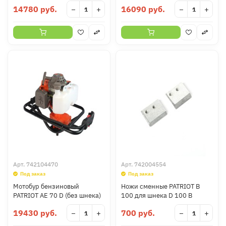
14780 руб.
16090 руб.
−
+
−
+
Арт.
742104470
Арт.
742004554
Под заказ
Под заказ
Мотобур бензиновый
Ножи сменные PATRIOT B
PATRIOT AE 70 D (без шнека)
100 для шнека D 100 B
19430 руб.
700 руб.
−
+
−
+