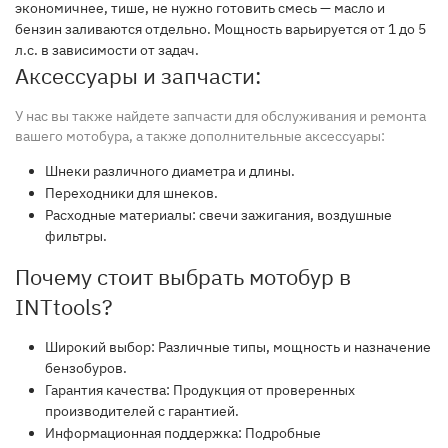
экономичнее, тише, не нужно готовить смесь — масло и
бензин заливаются отдельно. Мощность варьируется от 1 до 5
л.с. в зависимости от задач.
Аксессуары и запчасти:
У нас вы также найдете
запчасти
для
обслуживания
и
ремонт
а
вашего
мотобура
, а также
дополнительные
аксессуары
:
Шнеки различного
диаметр
а и
длин
ы.
Переходники
для шнеков.
Расходные
материалы: свечи зажигания, воздушные
фильтры.
Почему стоит выбрать мотобур в
INTtools?
Широкий выбор:
Различные
тип
ы,
мощность
и
назначение
бензобур
ов.
Гарантия качества:
Продукция
от проверенных
производителей
с
гарантией
.
Информационная поддержка:
Подробные