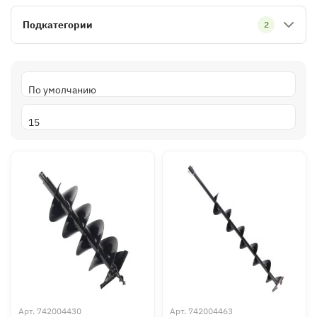
Подкатегории
2
Арт.
742004430
Арт.
742004463