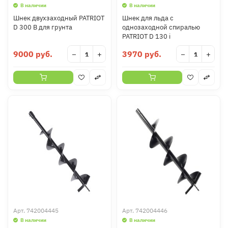
В наличии
В наличии
Шнек двухзаходный PATRIOT
Шнек для льда с
D 300 B для грунта
однозаходной спиралью
PATRIOT D 130 i
9000 руб.
3970 руб.
−
+
−
+
Арт.
742004445
Арт.
742004446
В наличии
В наличии