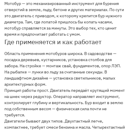
Мотобур — это механизированный инструмент для бурения
отверстий в земле, льду, бетоне и других материалах. По сути
это двигатель с приводом, к которому крепится бур нужного
диаметра. Там, где лопатой пришлось бы копать часами,
мотобур справляется за минуты. Это выбор тех, кто ценит
время и предпочитает работать с умом.
Где применяется и как работает
Область применения мотобуров широка. В садоводстве —
посадка деревьев, кустарников, установка столбов для
забора. На стройке — монтаж свай, фундаментов, опор ЛЭП.
На рыбалке — лунки во льду за считанные секунды. В
ландшафтном дизайне — установка светильников, малых
архитектурных форм.
Принцип работы прост. Двигатель передаёт крутящий момент
на шнек через редуктор. Оператор направляет инструмент,
контролирует глубину и вертикальность. Бур входит в землю
под собственным весом — физическая сила почти не
требуется.
Двигатели бывают двух типов. Двухтактный легче,
компактнее, требует смеси бензина и масла. Четырехтактный