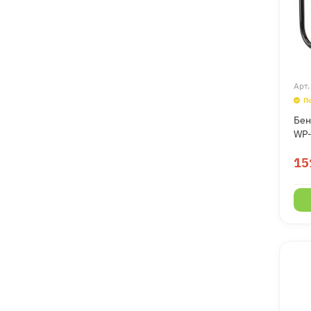
Арт
П
Бен
WP-
15