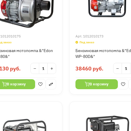
.
1012010175
Арт.
1012010173
од заказ
Под заказ
зиновая мотопомпа &"Edon
Бензиновая мотопомпа &"E
80&"
WP-80D&"
130 руб.
−
+
38460 руб.
−
В корзину
В корзину