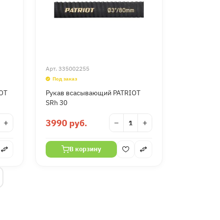
Арт.
335002255
Под заказ
OT
Рукав всасывающий PATRIOT
SRh 30
+
3990 руб.
−
+
В корзину