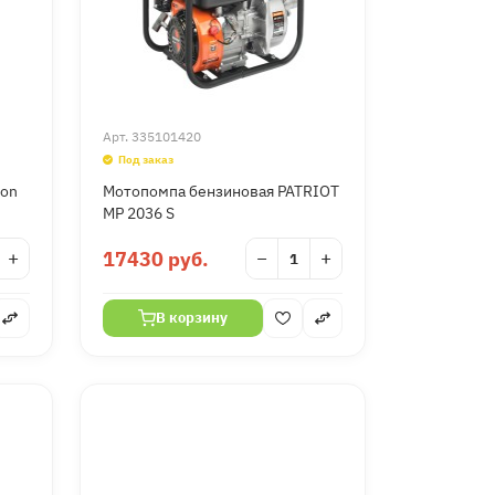
Арт.
335101420
Под заказ
don
Мотопомпа бензиновая PATRIOT
MP 2036 S
+
17430 руб.
−
+
В корзину