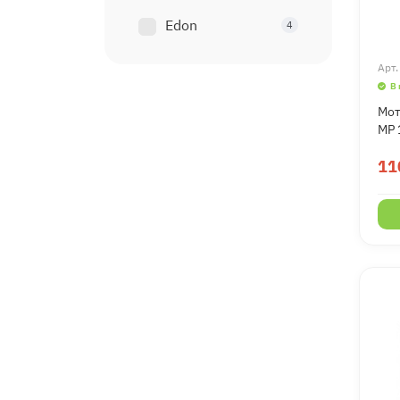
Edon
4
Арт
В
Мот
MP 
11