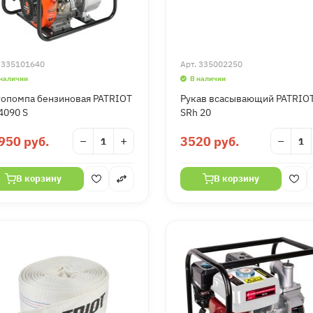
.
335101640
Арт.
335002250
 наличии
В наличии
опомпа бензиновая PATRIOT
Рукав всасывающий PATRIO
4090 S
SRh 20
950 руб.
−
+
3520 руб.
−
В корзину
В корзину