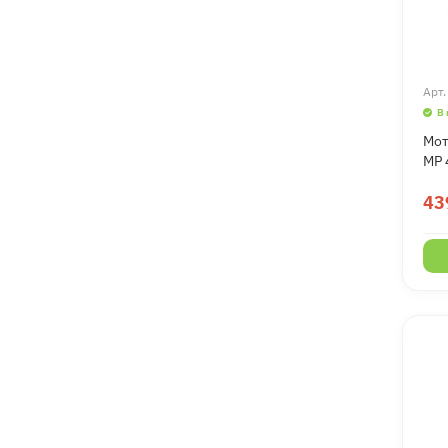
Арт
В
Мот
MP 
43