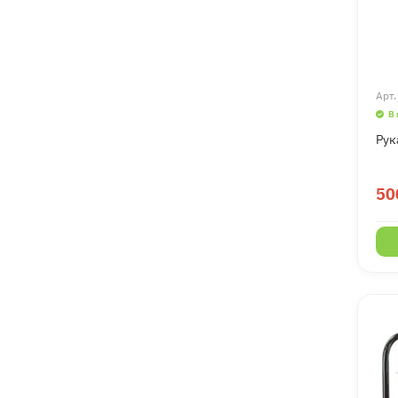
Арт
В
Рук
50