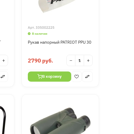
Арт.
335002225
В наличии
T
Рукав напорный PATRIOT PPU 30
+
2790 руб.
−
+
В корзину