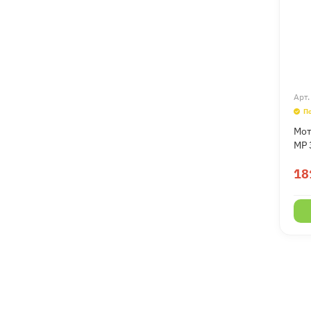
Арт
П
Мот
MP 
18