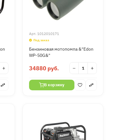
Арт.
1012010171
Под заказ
don
Бензиновая мотопомпа &"Edon
WP-50G&"
+
34880 руб.
−
+
В корзину