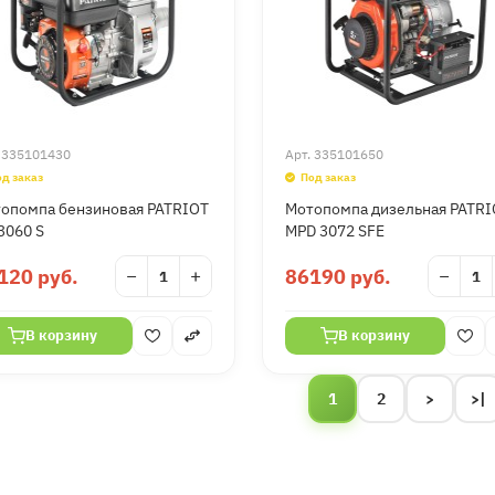
.
335101430
Арт.
335101650
од заказ
Под заказ
опомпа бензиновая PATRIOT
Мотопомпа дизельная PATRI
3060 S
MPD 3072 SFE
120 руб.
−
+
86190 руб.
−
В корзину
В корзину
1
2
>
>|