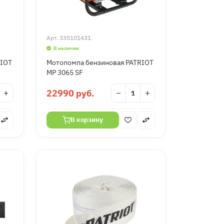
Арт.
335101431
В наличии
RIOT
Мотопомпа бензиновая PATRIOT
MP 3065 SF
+
22990 руб.
−
+
В корзину