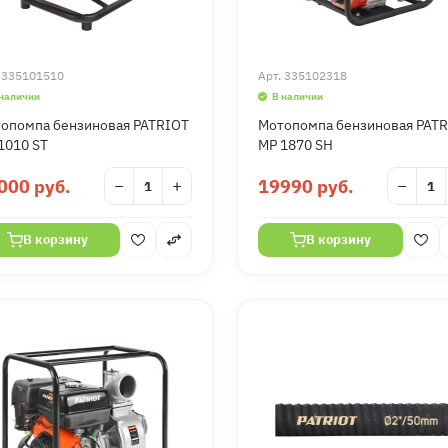
.
335101510
Арт.
335102318
 наличии
В наличии
опомпа бензиновая PATRIOT
Мотопомпа бензиновая PAT
1010 ST
MP 1870 SH
000 руб.
−
+
19990 руб.
−
В корзину
В корзину