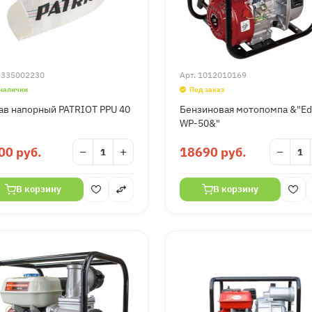
.
335002230
Арт.
1012010169
 наличии
Под заказ
ав напорный PATRIOT PPU 40
Бензиновая мотопомпа &"E
WP-50&"
00 руб.
−
+
18690 руб.
−
В корзину
В корзину