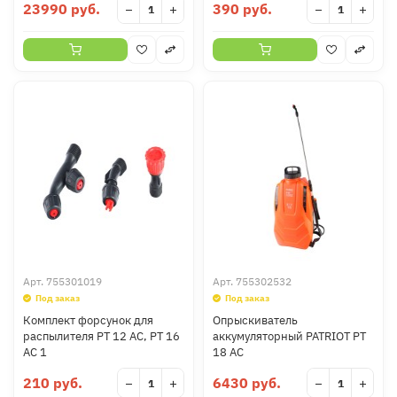
23990 руб.
390 руб.
−
+
−
+
Арт.
755301019
Арт.
755302532
Под заказ
Под заказ
Комплект форсунок для
Опрыскиватель
распылителя PT 12 AC, PT 16
аккумуляторный PATRIOT PT
AC 1
18 AC
210 руб.
6430 руб.
−
+
−
+