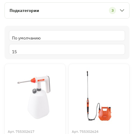
Подкатегории
3
Арт.
755302617
Арт.
755302624