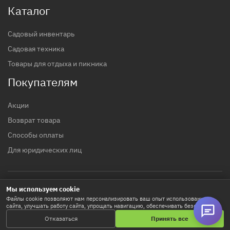
Каталог
Садовый инвентарь
Садовая техника
Товары для отдыха и пикника
Покупателям
Акции
Возврат товара
Способы оплаты
Для юридических лиц
Мы используем cookie
© 2017 - 2026 гг. Строительный магазин INTTOOLS
Файлы cookie позволяют нам персонализировать ваш опыт использования
сайта, улучшать работу сайта, упрощать навигацию, обеспечивать безопасность
Политика конфиденциальности
и используются для маркетинговых активностей. Нажимая «Принять все», вы
Отказаться
Принять все
соглашаетесь на хранение cookie-файлов. Кнопка «Настроить» позволяет
выбрать предпочтения. Подробнее в
Политике использования Cookie
.