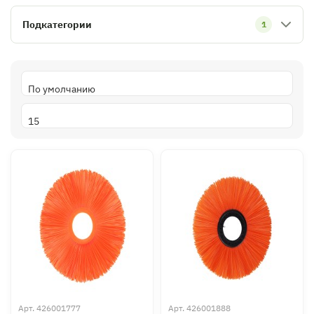
Подкатегории
1
Арт.
426001777
Арт.
426001888