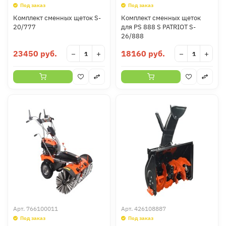
Под заказ
Под заказ
Комплект сменных щеток S-
Комплект сменных щеток
20/777
для PS 888 S PATRIOT S-
26/888
23450 руб.
18160 руб.
−
+
−
+
Арт.
766100011
Арт.
426108887
Под заказ
Под заказ