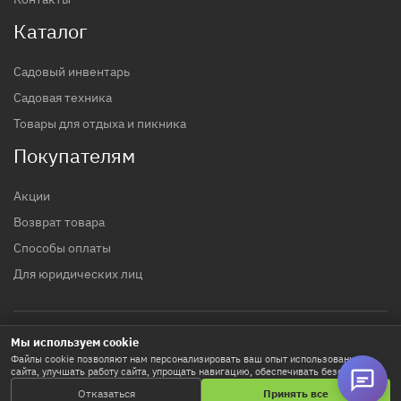
Каталог
Садовый инвентарь
Садовая техника
Товары для отдыха и пикника
Покупателям
Акции
Возврат товара
Способы оплаты
Для юридических лиц
Мы используем cookie
© 2017 - 2026 гг. Строительный магазин INTTOOLS
Файлы cookie позволяют нам персонализировать ваш опыт использования
сайта, улучшать работу сайта, упрощать навигацию, обеспечивать безопасность
Политика конфиденциальности
и используются для маркетинговых активностей. Нажимая «Принять все», вы
Отказаться
Принять все
соглашаетесь на хранение cookie-файлов. Кнопка «Настроить» позволяет