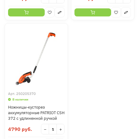
Арт.
250205370
В наличии
Ножницы-кусторез
аккумуляторные PATRIOT СSH
372 с удлиненной ручкой
4790 руб.
−
+