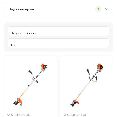
Подкатегории
3
Арт.
250108035
Арт.
250108443