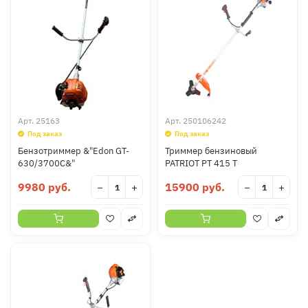
Арт.
25163
Арт.
250106242
Под заказ
Под заказ
Бензотриммер &"Edon GT-
Триммер бензиновый
630/3700C&"
PATRIOT PT 415 T
9980 руб.
15900 руб.
−
+
−
+