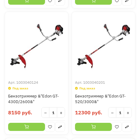
Арт.
1003040124
Арт.
1003040201
Под заказ
Под заказ
Бензотриммер &"Edon GT-
Бензотриммер &"Edon GT-
430D/2600&"
520/3000&"
8150 руб.
12300 руб.
−
+
−
+