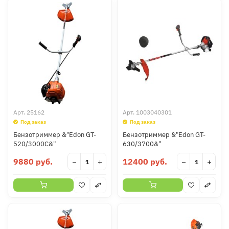
Арт.
25162
Арт.
1003040301
Под заказ
Под заказ
Бензотриммер &"Edon GT-
Бензотриммер &"Edon GT-
520/3000C&"
630/3700&"
9880 руб.
12400 руб.
−
+
−
+