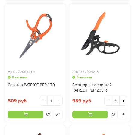
Арт.
777004210
Арт.
777004219
В наличии
В наличии
Секатор PATRIOT PFP 170
Секатор плоскостной
PATRIOT PBP 205 R
509 руб.
989 руб.
−
+
−
+