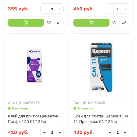
355 руб.
460 руб.
−
+
−
+
Арт.
ЦБ-00078955
Арт.
ЦБ-00080625
В наличии
В наличии
Клей для плитки Цементум
Клей для плитки Церезит СМ
Профи 120 C1T 25кг
11 Про класс C1 T 25 кг
410 руб.
430 руб.
−
+
−
+