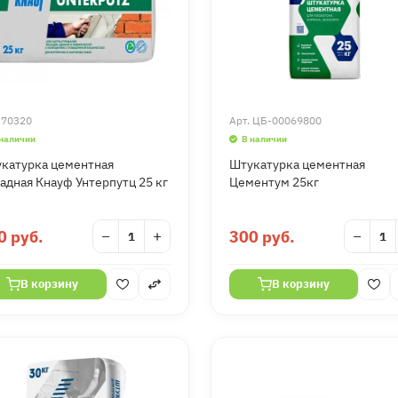
.
70320
Арт.
ЦБ-00069800
 наличии
В наличии
катурка цементная
Штукатурка цементная
адная Кнауф Унтерпутц 25 кг
Цементум 25кг
0 руб.
−
+
300 руб.
−
В корзину
В корзину