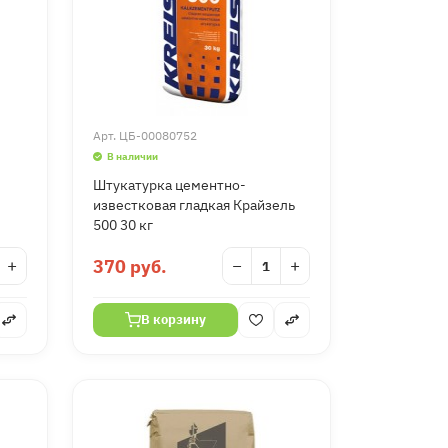
Арт.
ЦБ-00080752
В наличии
Штукатурка цементно-
известковая гладкая Крайзель
500 30 кг
+
370 руб.
−
+
В корзину