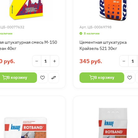
.
ЦБ-00077632
Арт.
ЦБ-00069798
 наличии
В наличии
ая штукатурная смесь М-150
Цементная штукатурка
еан 40кг
Крайзель 521 30кг
0 руб.
−
+
345 руб.
−
В корзину
В корзину