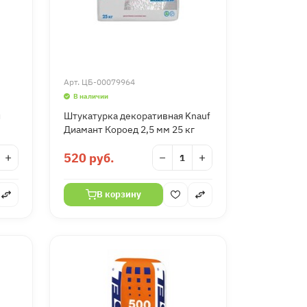
Арт.
ЦБ-00079964
В наличии
н
Штукатурка декоративная Knauf
Диамант Короед 2,5 мм 25 кг
+
520 руб.
−
+
В корзину