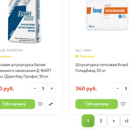
.
ЦБ-00081766
Арт.
2864
од заказ
Под заказ
совая штукатурка белая
Штукатурка гипсовая Knauf
инного нанесения Д-ВАЙТ
Гольдбанд 30 кг
с (Джетбау Профи) 30 кг
0 руб.
−
+
360 руб.
−
В корзину
В корзину
1
2
>
>|