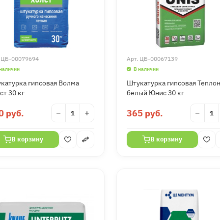
.
ЦБ-00079694
Арт.
ЦБ-00067139
 наличии
В наличии
катурка гипсовая Волма
Штукатурка гипсовая Тепло
ст 30 кг
белый Юнис 30 кг
0 руб.
−
+
365 руб.
−
В корзину
В корзину