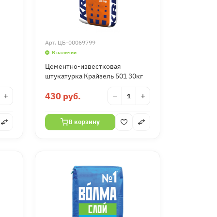
Арт.
ЦБ-00069799
В наличии
Цементно-известковая
штукатурка Крайзель 501 30кг
+
430 руб.
−
+
В корзину