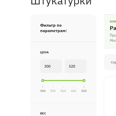
Штукатурки
КОМ
Фильтр по
Ра
параметрам:
Про
Мос
ЦЕНА
Со
300
355
410
465
520
ВЕС