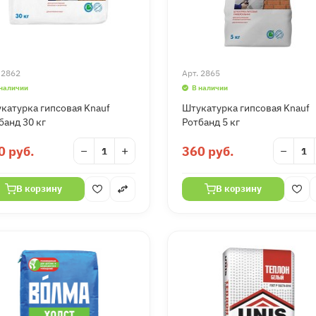
.
2862
Арт.
2865
 наличии
В наличии
катурка гипсовая Knauf
Штукатурка гипсовая Knauf
банд 30 кг
Ротбанд 5 кг
0 руб.
−
+
360 руб.
−
В корзину
В корзину