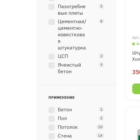
Пазогребне
5
вые плиты
Цементная/
8
цементно-
известкова
Арт
я
В
штукатурка
Шту
ЦСП
2
Хол
Ячеистый
3
бетон
35
ПРИМЕНЕНИЕ
Бетон
1
Пол
2
Потолок
10
Стена
14