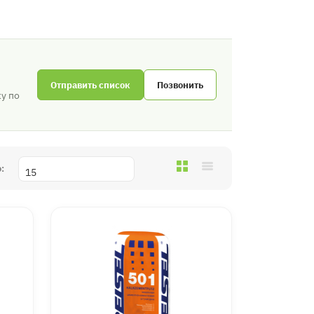
Отправить список
Позвонить
у по
: