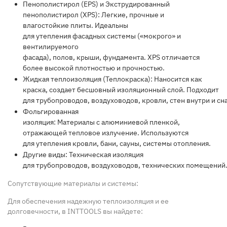
Пенополистирол (EPS) и Экструдированный
пенополистирол (XPS):
Легкие, прочные и
влагостойкие
плиты
. Идеальны
для
утепления
фасад
ных
системы
(«мокрого» и
вентилируемого
фасада),
полов
,
крыши
,
фундамент
а.
XPS
отличается
более высокой плотностью и прочностью.
Жидкая теплоизоляция (Теплокраска):
Наносится как
краска, создает бесшовный
изоляционный
слой. Подходит
для
трубопроводов
,
воздуховодов
,
кровли
,
стен
внутри
и
сн
Фольгированная
изоляция:
Материалы
с
алюминиевой
пленкой
,
отражающей тепловое излучение. Используются
для
утепления
кровли
,
бани
,
сауны
,
системы
отопления
.
Другие виды:
Техническая
изоляция
для
трубопроводов
,
воздуховодов
,
технических
помещений
Сопутствующие материалы и системы:
Для обеспечения
надежную
теплоизоляция
и ее
долговечности, в INTTOOLS вы найдете: