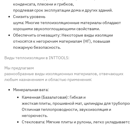
конденсата, плесени и грибков,
продлевая
срок
эксплуатации
дома
и других
зданий
.
Снизить уровень
шума:
Многие
теплоизоляционные
материалы обладают
хорошими звукопоглощающими
свойства
ми.
Обеспечить огнезащиту:
Некоторые виды изоляции
относятся к
негорючи
м материалам (
НГ
), повышая
пожарную безопасность.
Виды теплоизоляции в INTTOOLS:
Мы предлагаем
разнообразные
виды
изоляционных
материалов, отвечающих
любым
назначение
м и
область
ю
применения
:
Минеральная вата:
Каменная (Базальтовая):
Гибкая
и
жесткая
плиты
,
прошивной
мат
,
цилиндры
для
трубопро
Отличная
теплопроводности
, звукоизоляция и
негорючесть.
Стекловата:
Мягкие
плиты
и
рулон
ы,
легко
укладываетс