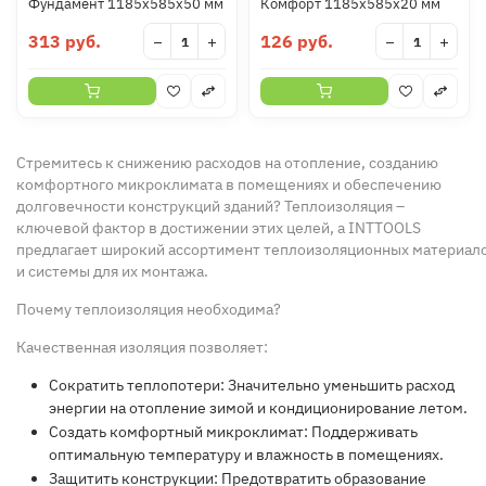
Фундамент 1185х585х50 мм
Комфорт 1185х585х20 мм
313 руб.
126 руб.
−
+
−
+
Стремитесь к снижению расходов на отопление, созданию
комфортного микроклимата в
помещения
х и обеспечению
долговечности
конструкций
зданий
?
Теплоизоляция
–
ключевой фактор в достижении этих целей, а INTTOOLS
предлагает
широкий
ассортимент
теплоизоляционных
материал
и
системы
для их
монтажа
.
Почему теплоизоляция необходима?
Качественная
изоляция
позволяет:
Сократить теплопотери:
Значительно уменьшить расход
энергии на отопление зимой и кондиционирование летом.
Создать комфортный микроклимат:
Поддерживать
оптимальную температуру и влажность в
помещения
х.
Защитить конструкции:
Предотвратить образование