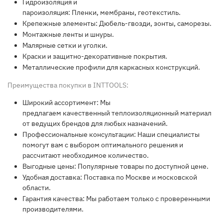
Гидроизоляция
и
пароизоляция:
Пленк
и,
мембраны
,
геотекстиль
.
Крепежные
элементы: Дюбель-гвозди, зонты, саморезы.
Монтажные
ленты
и
шнуры
.
Малярные
сетки
и
уголки
.
Краски
и защитно-декоративные покрытия.
Металлические
профили для
каркасных
конструкций
.
Преимущества покупки в INTTOOLS:
Широкий ассортимент:
Мы
предлагаем
качественный
теплоизоляционный
материал
от ведущих
бренд
ов для
любых
назначени
й.
Профессиональные консультации:
Наши специалисты
помогут вам с
выбором
оптимального решения и
рассчитают необходимое
количество
.
Выгодные цены:
Популярные
товары
по
доступной
цене
.
Удобная доставка:
Поставка
по Москве и московской
области.
Гарантия качества:
Мы работаем только с проверенными
производителями.