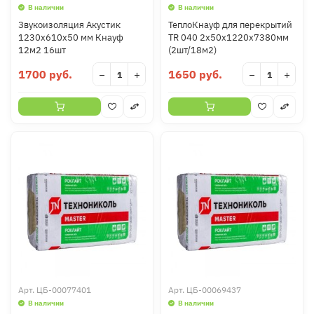
В наличии
В наличии
Звукоизоляция Акустик
ТеплоКнауф для перекрытий
1230х610х50 мм Кнауф
TR 040 2х50х1220х7380мм
12м2 16шт
(2шт/18м2)
1700 руб.
1650 руб.
−
+
−
+
Арт.
ЦБ-00077401
Арт.
ЦБ-00069437
В наличии
В наличии