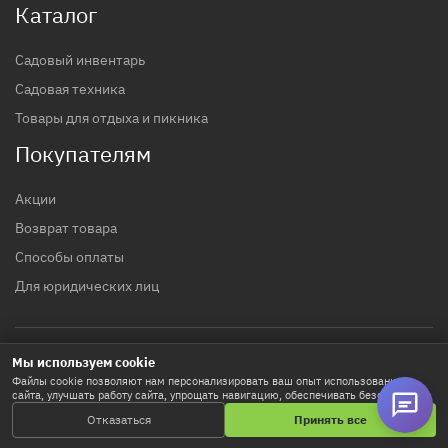
Каталог
Садовый инвентарь
Садовая техника
Товары для отдыха и пикника
Покупателям
Акции
Возврат товара
Способы оплаты
Для юридических лиц
Мы используем cookie
© 2017 - 2026 гг. Строительный магазин INTTOOLS
Файлы cookie позволяют нам персонализировать ваш опыт использования
сайта, улучшать работу сайта, упрощать навигацию, обеспечивать безопасность
Политика конфиденциальности
и используются для маркетинговых активностей. Нажимая «Принять все», вы
Отказаться
Принять все
соглашаетесь на хранение cookie-файлов. Кнопка «Настроить» позволяет
выбрать предпочтения. Подробнее в
Политике использования Cookie
.