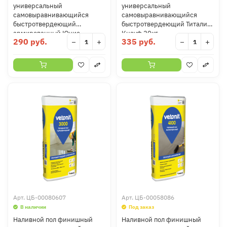
универсальный
универсальный
самовыравнивающийся
самовыравнивающийся
быстротвердеющий
быстротвердеющий Титалин
армированный Юнис
Кнауф 20кг
290 руб.
335 руб.
−
+
−
+
Горизонт 20 кг
Арт.
ЦБ-00080607
Арт.
ЦБ-00058086
В наличии
Под заказ
Наливной пол финишный
Наливной пол финишный