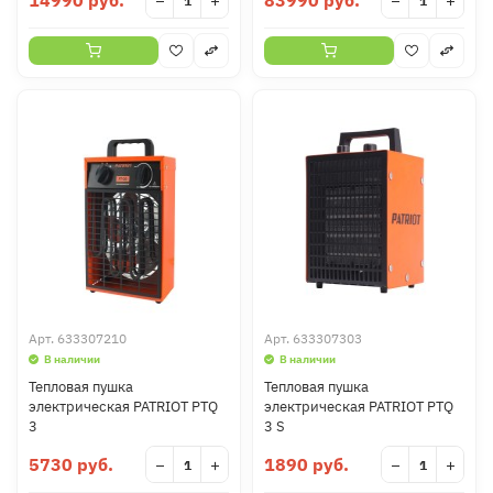
14990 руб.
83990 руб.
−
+
−
+
Арт.
633307210
Арт.
633307303
В наличии
В наличии
Тепловая пушка
Тепловая пушка
электрическая PATRIOT PTQ
электрическая PATRIOT PTQ
3
3 S
5730 руб.
1890 руб.
−
+
−
+