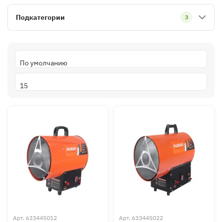
Подкатегории
3
Арт.
633445012
Арт.
633445022