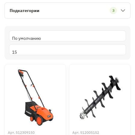
Подкатегории
3
Арт.
512309150
Арт.
512005152