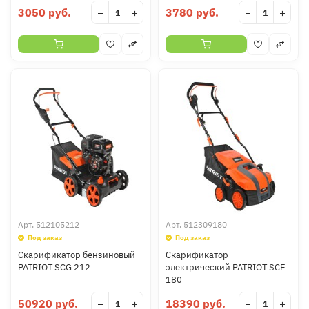
3050 руб.
3780 руб.
−
+
−
+
Арт.
512105212
Арт.
512309180
Под заказ
Под заказ
Скарификатор бензиновый
Скарификатор
PATRIOT SCG 212
электрический PATRIOT SCE
180
50920 руб.
18390 руб.
−
+
−
+