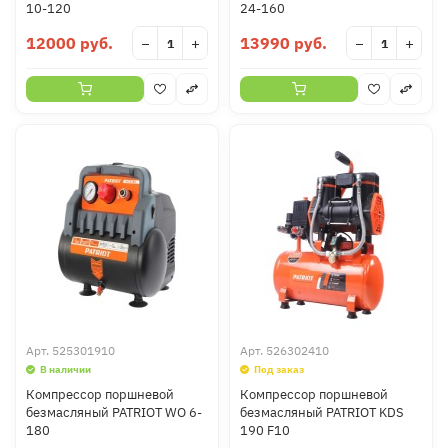
10-120
24-160
12000 руб.
13990 руб.
−
+
−
+
Арт.
525301910
Арт.
526302410
В наличии
Под заказ
Компрессор поршневой
Компрессор поршневой
безмасляный PATRIOT WO 6-
безмасляный PATRIOT KDS
180
190 F10