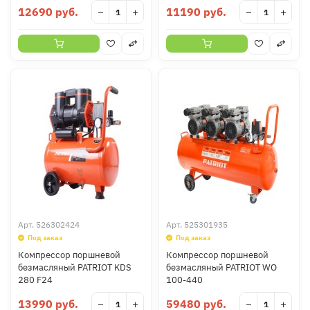
12690 руб.
11190 руб.
−
+
−
+
Арт.
526302424
Арт.
525301935
Под заказ
Под заказ
Компрессор поршневой
Компрессор поршневой
безмасляный PATRIOT KDS
безмасляный PATRIOT WO
280 F24
100-440
13990 руб.
59480 руб.
−
+
−
+