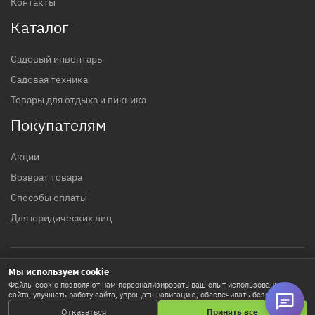
Контакты
Каталог
Садовый инвентарь
Садовая техника
Товары для отдыха и пикника
Покупателям
Акции
Возврат товара
Способы оплаты
Для юридических лиц
Мы используем cookie
© 2017 - 2026 гг. Строительный магазин INTTOOLS
Файлы cookie позволяют нам персонализировать ваш опыт использования
сайта, улучшать работу сайта, упрощать навигацию, обеспечивать безопасность
Политика конфиденциальности
и используются для маркетинговых активностей. Нажимая «Принять все», вы
Отказаться
Принять все
соглашаетесь на хранение cookie-файлов. Кнопка «Настроить» позволяет