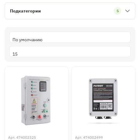
Подкатегории
5
Арт.
474002325
Арт.
474002499