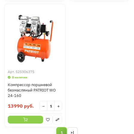
Арт.
525306375
В наличии
Компрессор поршневой
безмасляный PATRIOT WO
24-160
13990 руб.
−
+
1
>|