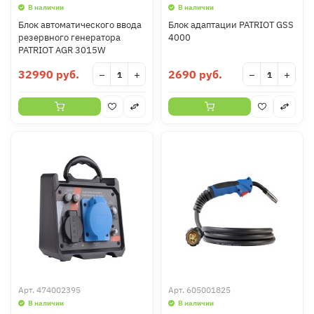
В наличии
В наличии
Блок автоматического ввода
Блок адаптации PATRIOT GSS
резервного генератора
4000
PATRIOT AGR 3015W
32990 руб.
2690 руб.
−
+
−
+
Арт.
474002395
Арт.
605001825
В наличии
В наличии