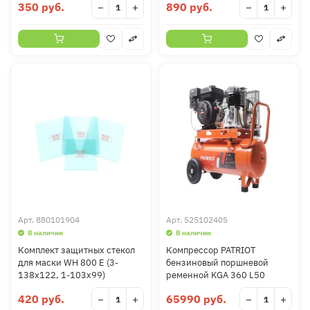
350 руб.
890 руб.
−
+
−
+
Арт.
880101904
Арт.
525102405
В наличии
В наличии
Комплект защитных стекол
Компрессор PATRIOT
для маски WH 800 E (3-
бензиновый поршневой
138x122, 1-103x99)
ременной KGA 360 L50
420 руб.
65990 руб.
−
+
−
+