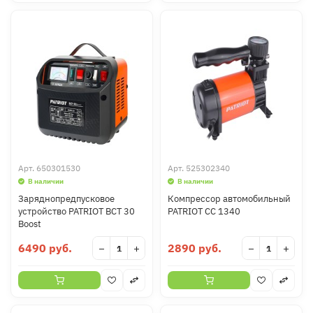
Арт.
650301530
Арт.
525302340
В наличии
В наличии
Заряднопредпусковое
Компрессор автомобильный
устройство PATRIOT BCT 30
PATRIOT CC 1340
Boost
6490 руб.
2890 руб.
−
+
−
+