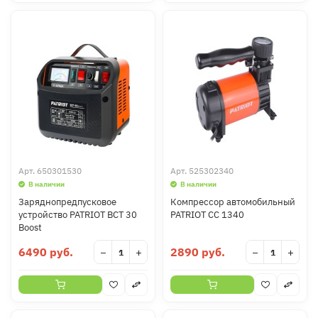
Арт.
650301530
Арт.
525302340
В наличии
В наличии
Заряднопредпусковое
Компрессор автомобильный
устройство PATRIOT BCT 30
PATRIOT CC 1340
Boost
6490 руб.
2890 руб.
−
+
−
+