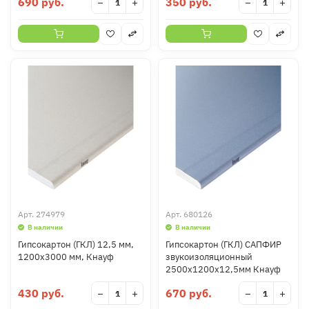
690 руб.
350 руб.
−
+
−
+
Арт.
274979
Арт.
680126
В наличии
В наличии
Гипсокартон (ГКЛ) 12,5 мм,
Гипсокартон (ГКЛ) САПФИР
1200х3000 мм, Кнауф
звукоизоляционный
2500х1200х12,5мм Кнауф
430 руб.
670 руб.
−
+
−
+