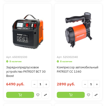
Арт.
650301530
Арт.
525302340
В наличии
В наличии
Заряднопредпусковое
Компрессор автомобильный
устройство PATRIOT BCT 30
PATRIOT CC 1340
Boost
6490 руб.
2890 руб.
−
+
−
+