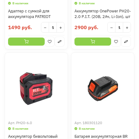
В наличии
В наличии
Адаптер с сумкой для
Аккумулятор OnePower PH20-
аккумулятора PATRIOT
2.0 P.I.T. (20В, 2Ач, Li-Ion), шт
1490 руб.
2900 руб.
−
+
−
+
Арт.
PH20-6.0
Арт.
180301120
В наличии
В наличии
Аккумулятор бивольтовый
Батарея аккумуляторная BR