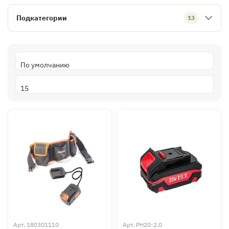
Подкатегории
13
Арт.
180301110
Арт.
PH20-2.0