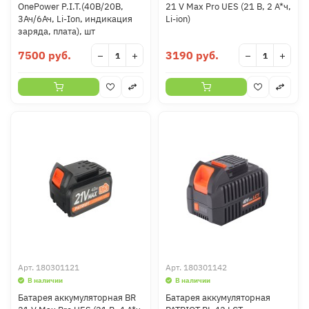
OnePower P.I.T.(40В/20В,
21 V Max Pro UES (21 В, 2 А*ч,
3Ач/6Ач, Li-Ion, индикация
Li-ion)
заряда, плата), шт
7500 руб.
3190 руб.
−
+
−
+
Арт.
180301121
Арт.
180301142
В наличии
В наличии
Батарея аккумуляторная BR
Батарея аккумуляторная