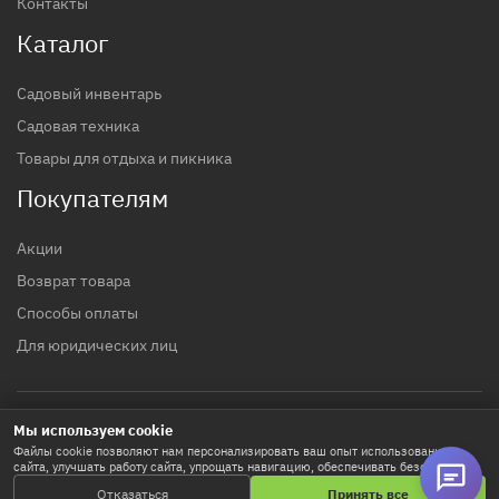
Контакты
Каталог
Садовый инвентарь
Садовая техника
Товары для отдыха и пикника
Покупателям
Акции
Возврат товара
Способы оплаты
Для юридических лиц
Мы используем cookie
© 2017 - 2026 гг. Строительный магазин INTTOOLS
Файлы cookie позволяют нам персонализировать ваш опыт использования
сайта, улучшать работу сайта, упрощать навигацию, обеспечивать безопасность
Политика конфиденциальности
и используются для маркетинговых активностей. Нажимая «Принять все», вы
Отказаться
Принять все
соглашаетесь на хранение cookie-файлов. Кнопка «Настроить» позволяет