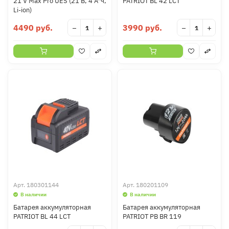
21 V Max Pro UES (21 В, 4 А*ч,
PATRIOT BL 42 LCT
Li-ion)
4490 руб.
3990 руб.
−
+
−
+
Арт.
180301144
Арт.
180201109
В наличии
В наличии
Батарея аккумуляторная
Батарея аккумуляторная
PATRIOT BL 44 LCT
PATRIOT PB BR 119