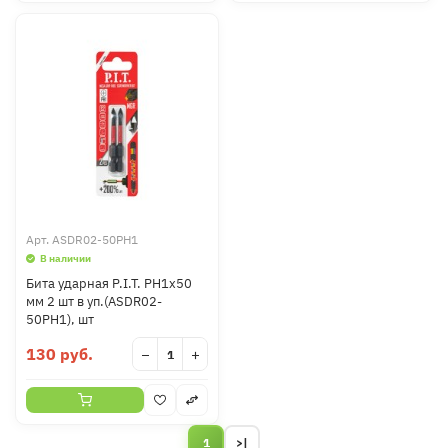
Арт.
ASDR02-50PH1
В наличии
Бита ударная P.I.T. PH1x50
мм 2 шт в уп.(ASDR02-
50PH1), шт
130 руб.
−
+
1
>|