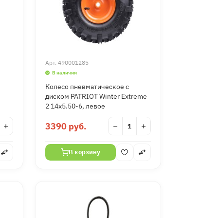
Арт.
490001285
В наличии
Колесо пневматическое с
диском PATRIOT Winter Extreme
2 14x5.50-6, левое
+
3390 руб.
−
+
В корзину