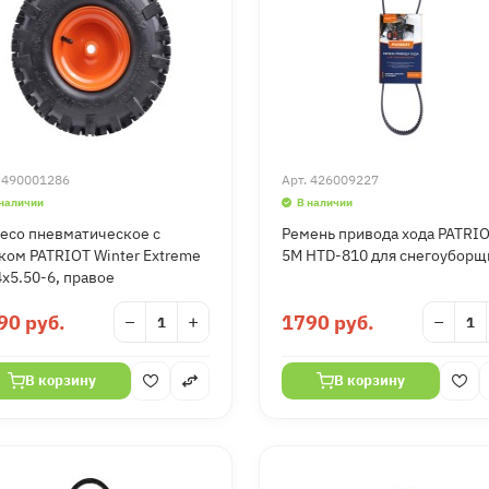
.
490001286
Арт.
426009227
 наличии
В наличии
есо пневматическое с
Ремень привода хода PATRI
ком PATRIOT Winter Extreme
5M HTD-810 для снегоуборщ
4x5.50-6, правое
90 руб.
−
+
1790 руб.
−
В корзину
В корзину