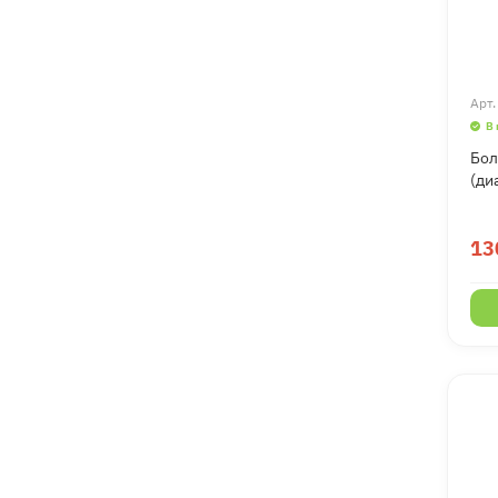
Арт
В
Бол
(ди
13