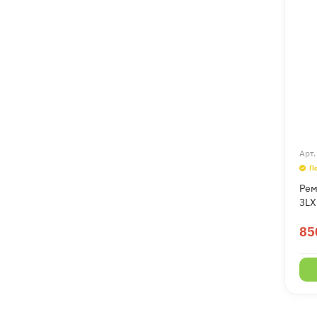
Арт
П
Рем
3LX
85