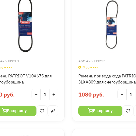
.
426009201
Арт.
426009223
од заказ
Под заказ
ень PATRIOT V10X675 для
Ремень привода хода PATRI
гоуборщика
3LXA809 для снегоуборщика
0 руб.
−
+
1080 руб.
−
В корзину
В корзину