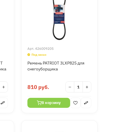
Арт.
426009205
Под заказ
OT
Ремень PATRIOT 3LXP825 для
ика
снегоуборщика
+
810 руб.
−
+
В корзину