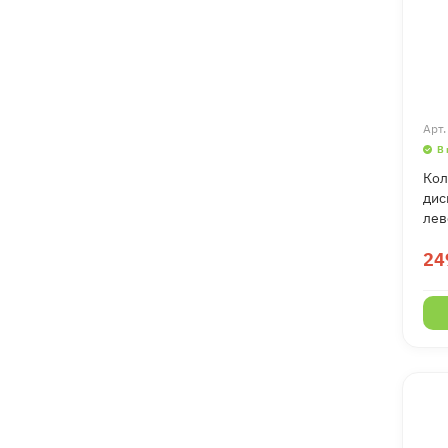
Арт
В
Кол
дис
лев
24