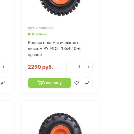
Арт.
490001289
В наличии
Колесо пневматическое с
диском PATRIOT 13х4.10-6,
правое
+
2290 руб.
−
+
В корзину