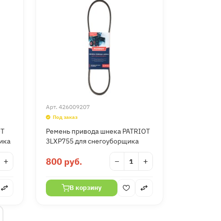
Арт.
426009207
Под заказ
OT
Ремень привода шнека PATRIOT
ика
3LXP755 для снегоуборщика
+
800 руб.
−
+
В корзину