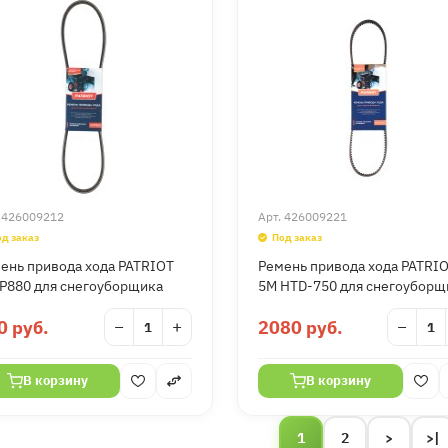
.
426009212
Арт.
426009221
од заказ
Под заказ
ень привода хода PATRIOT
Ремень привода хода PATRI
P880 для снегоуборщика
5M HTD-750 для снегоуборщ
0 руб.
−
+
2080 руб.
−
В корзину
В корзину
1
2
>
>|