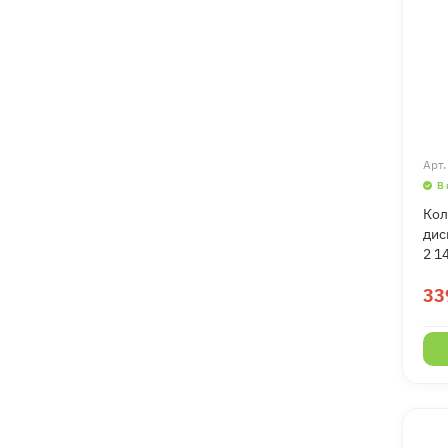
Арт
В
Кол
дис
2 1
33