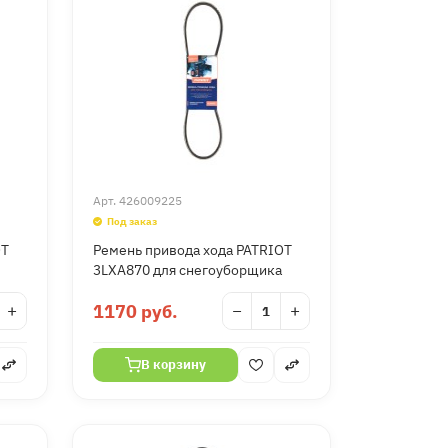
Арт.
426009225
Под заказ
OT
Ремень привода хода PATRIOT
3LXA870 для снегоуборщика
+
1170 руб.
−
+
В корзину