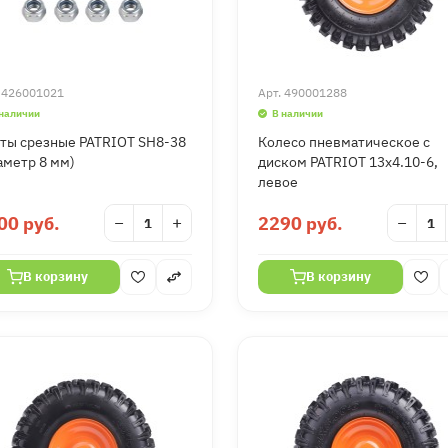
.
426001021
Арт.
490001288
 наличии
В наличии
ты срезные PATRIOT SH8-38
Колесо пневматическое с
аметр 8 мм)
диском PATRIOT 13х4.10-6,
левое
00 руб.
−
+
2290 руб.
−
В корзину
В корзину