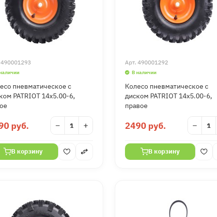
.
490001293
Арт.
490001292
 наличии
В наличии
есо пневматическое с
Колесо пневматическое с
ком PATRIOT 14х5.00-6,
диском PATRIOT 14х5.00-6,
ое
правое
90 руб.
−
+
2490 руб.
−
В корзину
В корзину