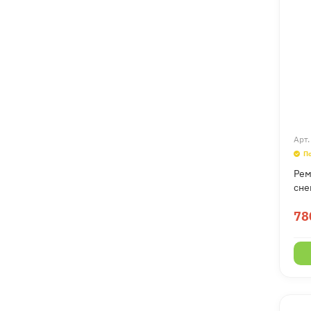
Арт
П
Рем
сне
78