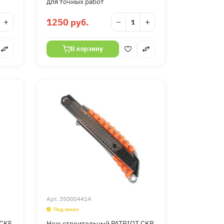
для точных работ
+
1250 руб.
−
+
В корзину
Арт.
350004414
Под заказ
 CKF
Нож строительный PATRIOT CKP