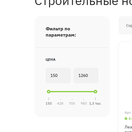
Строительные н
Со
Фильтр по
параметрам:
ЦЕНА
150
428
705
983
1,3 тыс.
Арт
В
Лез