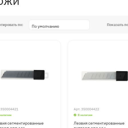
ожи
ртировать по:
Показать по
.
350004421
Арт.
350004422
 наличии
В наличии
вия сегментированные
Лезвия сегментированные