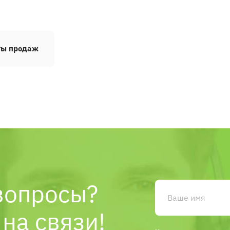
ты продаж
вопросы?
на связи!