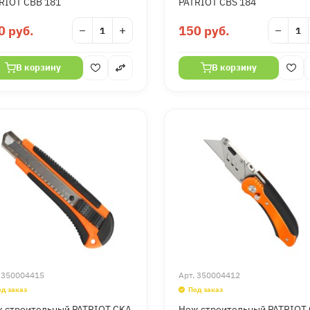
RIOT CBB 181
PATRIOT CBS 184
0 руб.
−
+
150 руб.
−
В корзину
В корзину
.
350004415
Арт.
350004412
од заказ
Под заказ
 строительный PATRIOT CKA
Нож строительный PATRIOT