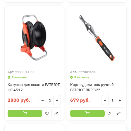
Арт.
777001190
Арт.
777001515
В наличии
В наличии
Катушка для шланга PATRIOT
Корнеудалитель ручной
HR 4512
PATRIOT RRP 325
2800 руб.
679 руб.
−
+
−
+